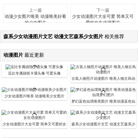
上一篇
下一篇
动漫少女图片唯美 动漫唯美好看
少女动漫图片大全可爱 简单又可
的少女图片
爱的女生动漫图片
森系少女动漫图片文艺 动漫文艺森系少女图片
相关推荐
动漫图片
最近更新
逗比专属搞怪卡通头像 可爱头像
古装人物照片动漫图片 唯美人物古风动
漫图片
少女动漫图片唯美 动漫唯美少女图片
梦幻蓝色仙境唯美图片 唯美动漫蓝色仙
境梦幻图片
少女动漫图片大全可爱 简单又可爱的女
森系少女动漫图片文艺 动漫文艺森系少
生动漫图片
女图片