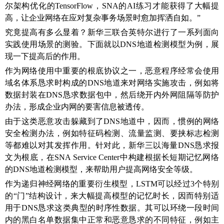
尔架构优化的TensorFlow，SNA的AI练习才能获得了大幅提
高，让企业网络在应对复杂事务场景时愈加挥洒自如。”
究竟提高有多么显着？新华三联合英特尔进行了一系列面向
实践使用场景的测验。下面就以DNS地道检测模型为例，展
现一下提高后的作用。
作为网络使用中重要的根底协议之一，恶意程序经常会使用
域名体系恳求时构成的DNS地道来对网络实施攻击，例如将
数据封装在DNS恳求数据包中，然后绕开内外网阻隔等防护
办法，形成企业内网的要害信息被透传。
由于这类恶意攻击躲藏到了DNS地道中，因而，惯例的网络
安全检测办法，例如特征码检测、流量监测、要挟标志检测
等都难以对其发挥作用。针对此，新华三以海量DNS恳求报
文为根底，在SNA Service Center中构建根据长短期记忆网络
的DNS地道检测模型，来帮助用户提高网络安全等级。
作为递归神经网络的重要衍生模型，LSTM可以经过3个特别
的“门”结构设计，来大幅提高模型的记忆时长，因而特别适
用于DNS恳求这类典型的时序性数据。其可以环绕一段时间
内的黑白名单数据集中正常和恶意恳求的不同特征，例如主