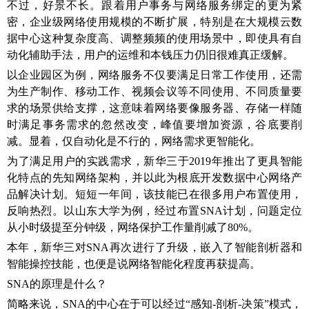
不过，好景不长。跟着用户事务与网络服务绑定的更为紧
密，企业级网络使用规模的不断扩展，特别是在大规模云数
据中心这种复杂度高、调整频频的使用场景中，即使具有自
动化辅助手法，用户的运维和本钱压力仍旧很难真正缓解。
以企业园区为例，网络服务不仅要满足日常工作使用，还需
为生产制作、移动工作、视频会议等不同使用、不同质量要
求的场景供给支撑，这意味着网络要像服务器、存储一样随
时满足事务需求的忽然改变，峰值要增加资源，谷底要削
减。显着，仅自动化是不行的，网络需求更智能化。
为了满足用户的实践需求，新华三于2019年推出了更具智能
化特点的先知网络架构，并以此为根底开发数据中心网络产
品解决计划。短短一年间，该技能已在很多用户布置使用，
反响热烈。以山东大学为例，经过布置SNA计划，问题定位
从小时级提至分钟级，网络保护工作量削减了80%。
本年，新华三对SNA再次进行了升级，嵌入了智能剖析器和
智能操控技能，也便是说网络智能化程度再获提高。
SNA的原理是什么？
简略来说，SNA的中心在于可以经过“感知-剖析-决策”模式，