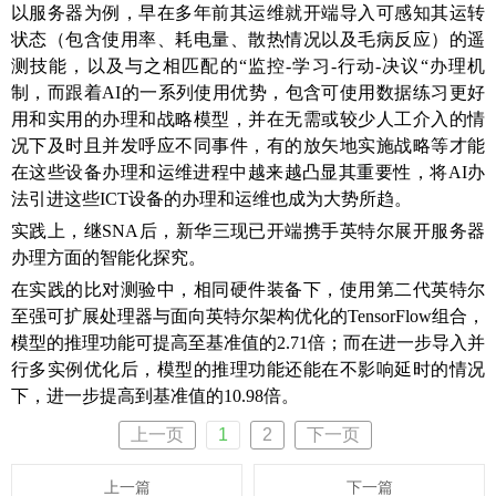
以服务器为例，早在多年前其运维就开端导入可感知其运转
状态（包含使用率、耗电量、散热情况以及毛病反应）的遥
测技能，以及与之相匹配的“监控-学习-行动-决议“办理机
制，而跟着AI的一系列使用优势，包含可使用数据练习更好
用和实用的办理和战略模型，并在无需或较少人工介入的情
况下及时且并发呼应不同事件，有的放矢地实施战略等才能
在这些设备办理和运维进程中越来越凸显其重要性，将AI办
法引进这些ICT设备的办理和运维也成为大势所趋。
实践上，继SNA后，新华三现已开端携手英特尔展开服务器
办理方面的智能化探究。
在实践的比对测验中，相同硬件装备下，使用第二代英特尔
至强可扩展处理器与面向英特尔架构优化的TensorFlow组合，
模型的推理功能可提高至基准值的2.71倍；而在进一步导入并
行多实例优化后，模型的推理功能还能在不影响延时的情况
下，进一步提高到基准值的10.98倍。
上一页
1
2
下一页
上一篇
下一篇