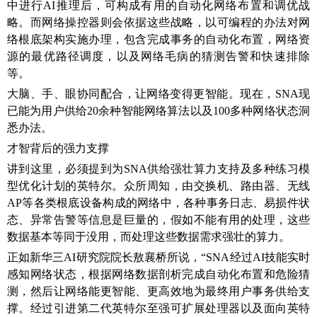
中进行AI推理后，可构成有用的自动化网络布置和调优战
略。而网络操控器则会依据这些战略，以可编程的办法对网
络根底架构实施办理，包含完成事务的自动化布置，网络资
源的最优路径调度，以及网络毛病的猜测告警和快速排除
等。
大脑、手、眼协同配合，让网络变得更智能。现在，SNA现
已能为用户供给20余种智能网络算法以及100多种网络状态洞
悉办法。
才智背后的强力支撑
讲到这里，必须提到为SNA供给强壮算力支持及多种练习模
型优化计划的英特尔。众所周知，由交换机、路由器、无线
AP等各类根底设备构成的网络中，各种事务日志、易损件状
态、异常告警等信息是巨量的，假如不能有用的处理，这些
数据基本等同于没用，而处理这些数据需求强壮的算力。
正如新华三AI研究院院长敖襄桥所说，“SNA经过AI技能实时
感知网络状态，根据网络数据剖析完成自动化布置和危险猜
测，然后让网络能更智能、更高效地为最终用户事务供给支
撑。经过引进第二代英特尔至强可扩展处理器以及面向英特