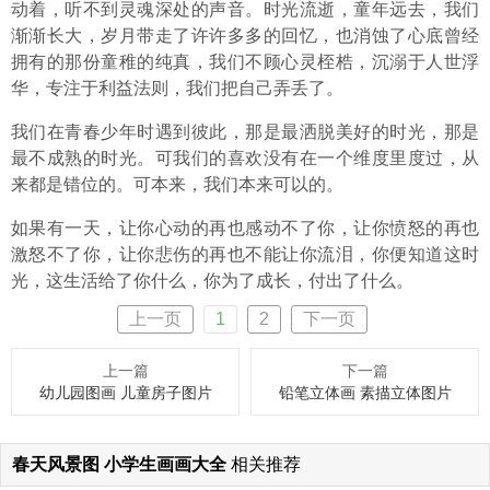
动着，听不到灵魂深处的声音。时光流逝，童年远去，我们
渐渐长大，岁月带走了许许多多的回忆，也消蚀了心底曾经
拥有的那份童稚的纯真，我们不顾心灵桎梏，沉溺于人世浮
华，专注于利益法则，我们把自己弄丢了。
我们在青春少年时遇到彼此，那是最洒脱美好的时光，那是
最不成熟的时光。可我们的喜欢没有在一个维度里度过，从
来都是错位的。可本来，我们本来可以的。
如果有一天，让你心动的再也感动不了你，让你愤怒的再也
激怒不了你，让你悲伤的再也不能让你流泪，你便知道这时
光，这生活给了你什么，你为了成长，付出了什么。
上一页
1
2
下一页
上一篇
下一篇
幼儿园图画 儿童房子图片
铅笔立体画 素描立体图片
春天风景图 小学生画画大全
相关推荐